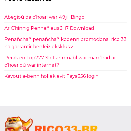
Abegioù da c’hoari war 49jili Bingo
Ar C’hinnig Pennañ eus Jili7 Download
Penañchañ penañchañ kodenn promocional rico 33
ha garrantir benfeiz eksklusiv
Perak eo Top777 Slot ar renabl war marc’had ar
c’hoarioù war internet?
Kavout a-benn hollek evit Taya356 login