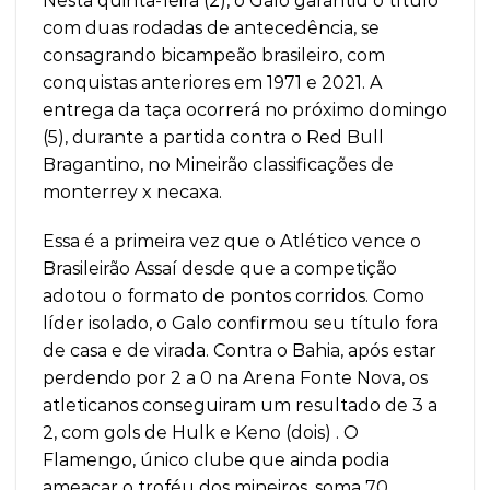
Nesta quinta-feira (2), o Galo garantiu o título
com duas rodadas de antecedência, se
consagrando bicampeão brasileiro, com
conquistas anteriores em 1971 e 2021. A
entrega da taça ocorrerá no próximo domingo
(5), durante a partida contra o Red Bull
Bragantino, no Mineirão classificações de
monterrey x necaxa.
Essa é a primeira vez que o Atlético vence o
Brasileirão Assaí desde que a competição
adotou o formato de pontos corridos. Como
líder isolado, o Galo confirmou seu título fora
de casa e de virada. Contra o Bahia, após estar
perdendo por 2 a 0 na Arena Fonte Nova, os
atleticanos conseguiram um resultado de 3 a
2, com gols de Hulk e Keno (dois) . O
Flamengo, único clube que ainda podia
ameaçar o troféu dos mineiros, soma 70