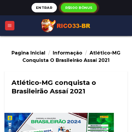
Skip
R$500 BÔNUS
ENTRAR
to
content
Pagina Inicial
/
Informação
/
Atlético-MG
Conquista O Brasileirão Assaí 2021
Atlético-MG conquista o
Brasileirão Assaí 2021