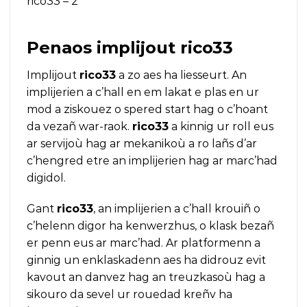
rico33 – 2
Penaos implijout
rico33
Implijout
rico33
a zo aes ha liesseurt. An
implijerien a c’hall en em lakat e plas en ur
mod a ziskouez o spered start hag o c’hoant
da vezañ war-raok.
rico33
a kinnig ur roll eus
ar servijoù hag ar mekanikoù a ro lañs d’ar
c’hengred etre an implijerien hag ar marc’had
digidol.
Gant
rico33
, an implijerien a c’hall krouiñ o
c’helenn digor ha kenwerzhus, o klask bezañ
er penn eus ar marc’had. Ar platformenn a
ginnig un enklaskadenn aes ha didrouz evit
kavout an danvez hag an treuzkasoù hag a
sikouro da sevel ur rouedad kreñv ha