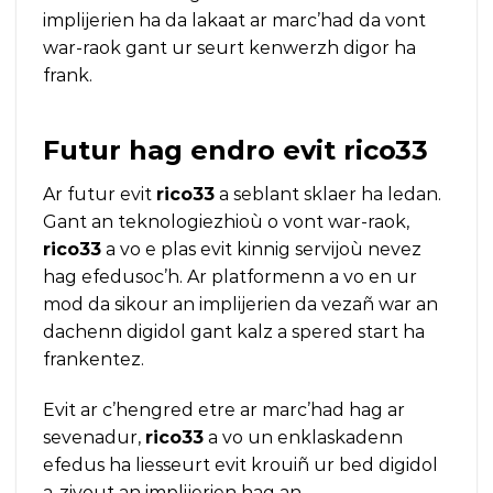
implijerien ha da lakaat ar marc’had da vont
war-raok gant ur seurt kenwerzh digor ha
frank.
Futur hag endro evit
rico33
Ar futur evit
rico33
a seblant sklaer ha ledan.
Gant an teknologiezhioù o vont war-raok,
rico33
a vo e plas evit kinnig servijoù nevez
hag efedusoc’h. Ar platformenn a vo en ur
mod da sikour an implijerien da vezañ war an
dachenn digidol gant kalz a spered start ha
frankentez.
Evit ar c’hengred etre ar marc’had hag ar
sevenadur,
rico33
a vo un enklaskadenn
efedus ha liesseurt evit krouiñ ur bed digidol
a-zivout an implijerien hag an