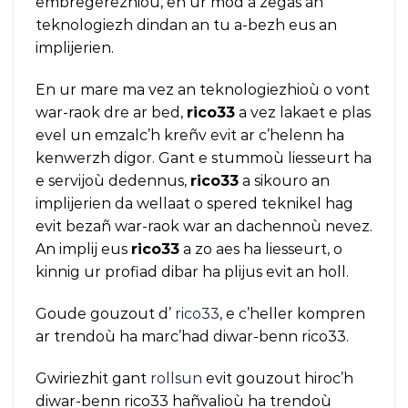
embregerezhioù, en ur mod a zegas an
teknologiezh dindan an tu a-bezh eus an
implijerien.
En ur mare ma vez an teknologiezhioù o vont
war-raok dre ar bed,
rico33
a vez lakaet e plas
evel un emzalc’h kreñv evit ar c’helenn ha
kenwerzh digor. Gant e stummoù liesseurt ha
e servijoù dedennus,
rico33
a sikouro an
implijerien da wellaat o spered teknikel hag
evit bezañ war-raok war an dachennoù nevez.
An implij eus
rico33
a zo aes ha liesseurt, o
kinnig ur profiad dibar ha plijus evit an holl.
Goude gouzout d’
rico33
, e c’heller kompren
ar trendoù ha marc’had diwar-benn rico33.
Gwiriezhit gant
rollsun
evit gouzout hiroc’h
diwar-benn rico33 hañvalioù ha trendoù