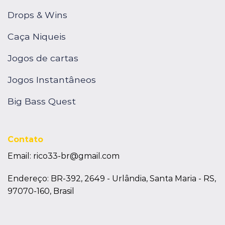
Drops & Wins
Caça Niqueis
Jogos de cartas
Jogos Instantâneos
Big Bass Quest
Contato
Email:
rico33-br@gmail.com
Endereço: BR-392, 2649 - Urlândia, Santa Maria - RS,
97070-160, Brasil