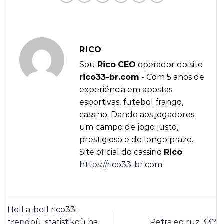
RICO
Sou
Rico
CEO
operador do site
rico33-br.com
- Com 5 anos de
experiência em apostas
esportivas, futebol frango,
cassino. Dando aos jogadores
um campo de jogo justo,
prestigioso e de longo prazo.
Site oficial do cassino
Rico
:
https://rico33-br.com
Holl a-bell rico33:
trendoù, statistikoù ha
Petra eo ruz 33?