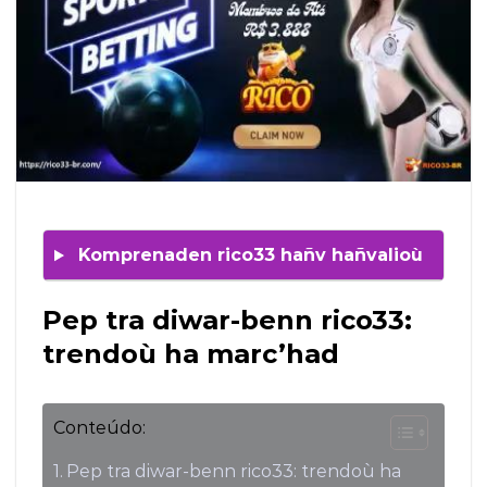
Komprenaden
rico33
hañv hañvalioù
Pep tra diwar-benn
rico33
:
trendoù ha marc’had
Conteúdo:
Pep tra diwar-benn rico33: trendoù ha