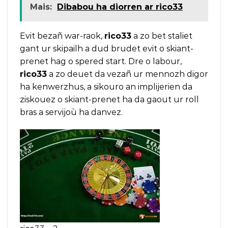
Mais:
Dibabou ha diorren ar rico33
Evit bezañ war-raok,
rico33
a zo bet staliet
gant ur skipailh a dud brudet evit o skiant-
prenet hag o spered start. Dre o labour,
rico33
a zo deuet da vezañ ur mennozh digor
ha kenwerzhus, a sikouro an implijerien da
ziskouez o skiant-prenet ha da gaout ur roll
bras a servijoù ha danvez.