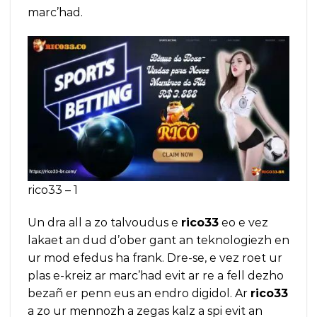
marc’had.
rico33 – 1
Un dra all a zo talvoudus e
rico33
eo e vez
lakaet an dud d’ober gant an teknologiezh en
ur mod efedus ha frank. Dre-se, e vez roet ur
plas e-kreiz ar marc’had evit ar re a fell dezho
bezañ er penn eus an endro digidol. Ar
rico33
a zo ur mennozh a zegas kalz a spi evit an