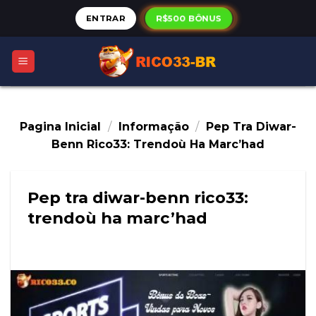
Skip
R$500 BÔNUS
ENTRAR
to
content
Pagina Inicial
/
Informação
/
Pep Tra Diwar-
Benn Rico33: Trendoù Ha Marc’had
Pep tra diwar-benn rico33:
trendoù ha marc’had