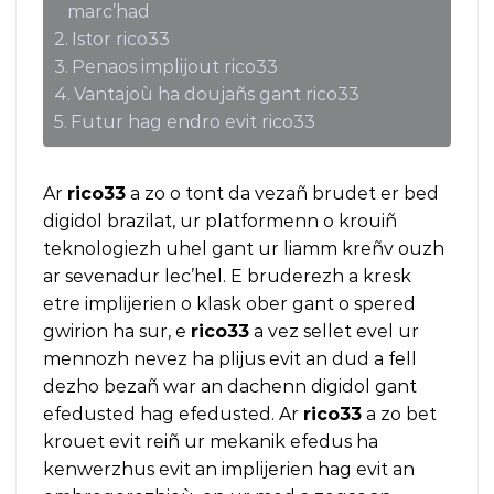
marc’had
Istor rico33
Penaos implijout rico33
Vantajoù ha doujañs gant rico33
Futur hag endro evit rico33
Ar
rico33
a zo o tont da vezañ brudet er bed
digidol brazilat, ur platformenn o krouiñ
teknologiezh uhel gant ur liamm kreñv ouzh
ar sevenadur lec’hel. E bruderezh a kresk
etre implijerien o klask ober gant o spered
gwirion ha sur, e
rico33
a vez sellet evel ur
mennozh nevez ha plijus evit an dud a fell
dezho bezañ war an dachenn digidol gant
efedusted hag efedusted. Ar
rico33
a zo bet
krouet evit reiñ ur mekanik efedus ha
kenwerzhus evit an implijerien hag evit an