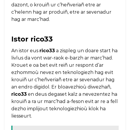
dazont, o krouiñ ur c’heñveriañ etre ar
c’helenn hag ar produiñ, etre ar sevenadur
hag ar marc’had.
Istor
rico33
An istor eus
rico33
a zispleg un doare start ha
livlus da vont war-raok e-barzh ar marc’had.
Krouet e oa bet evit reiñ ur respont d’ar
ezhommoù nevez en teknologiezh hag evit
krouiñ ur c’heñveriañ etre ar sevenadur hag
an endro digidol. Er bloavezhioù diwezhañ,
rico33
en deus degaset kalz a nevezentez ha
krouiñ a ra ur marc’had a-feson evit ar re a fell
dezho implijout teknologiezhioù klok ha
liesseurt.