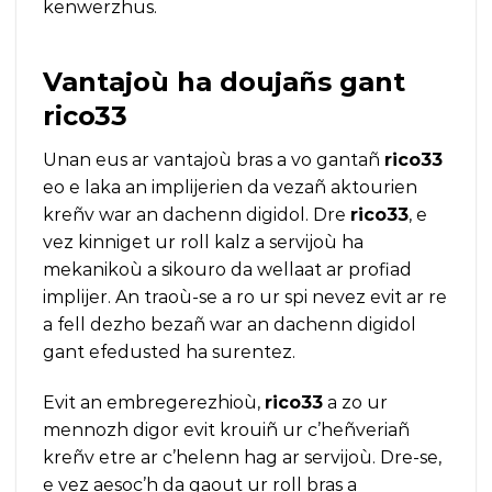
kenwerzhus.
Vantajoù ha doujañs gant
rico33
Unan eus ar vantajoù bras a vo gantañ
rico33
eo e laka an implijerien da vezañ aktourien
kreñv war an dachenn digidol. Dre
rico33
, e
vez kinniget ur roll kalz a servijoù ha
mekanikoù a sikouro da wellaat ar profiad
implijer. An traoù-se a ro ur spi nevez evit ar re
a fell dezho bezañ war an dachenn digidol
gant efedusted ha surentez.
Evit an embregerezhioù,
rico33
a zo ur
mennozh digor evit krouiñ ur c’heñveriañ
kreñv etre ar c’helenn hag ar servijoù. Dre-se,
e vez aesoc’h da gaout ur roll bras a