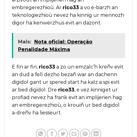
embregerezhioù. Ar
rico33
a vo e-barzh an
teknologiezhioù nevez ha kinnig ur mennozh
digor ha kenwerzhus evit an dazont.
Mais:
Nota oficial: Operação
Penalidade Máxima
E fin ar fin,
rico33
a zo un emzalc’h kreñv evit
an dud a fell dezho bezañ war an dachenn
digidol gant ur spered start ha kalz a spi evit
ar bed digidol. Dre
rico33
, e vez kinniget ur
profiad nevez ha frank evit an implijerien hag
an embregerezhioù, o krouiñ ur bed digidol
a-dreñv ha liesseurt.