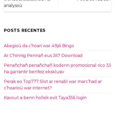
analysoù
POSTS RECENTES
Abegioù da c’hoari war 49jili Bingo
Ar C’hinnig Pennañ eus Jili7 Download
Penañchañ penañchañ kodenn promocional rico 33
ha garrantir benfeiz eksklusiv
Perak eo Top777 Slot ar renabl war marc’had ar
c’hoarioù war internet?
Kavout a-benn hollek evit Taya356 login