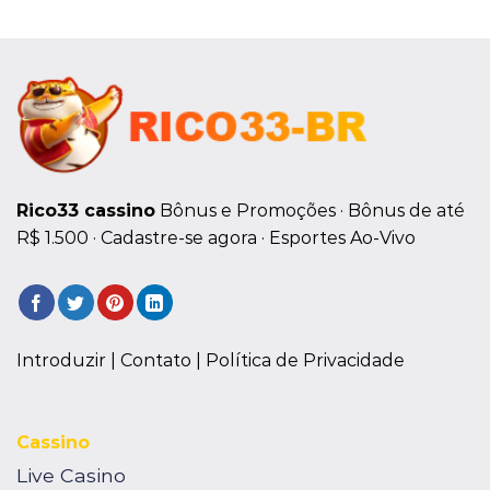
Rico33 cassino
Bônus e Promoções · ‎Bônus de até
R$ 1.500 · ‎Cadastre-se agora · ‎Esportes Ao-Vivo
Introduzir |
Contato
| Política de Privacidade
Cassino
Live Casino